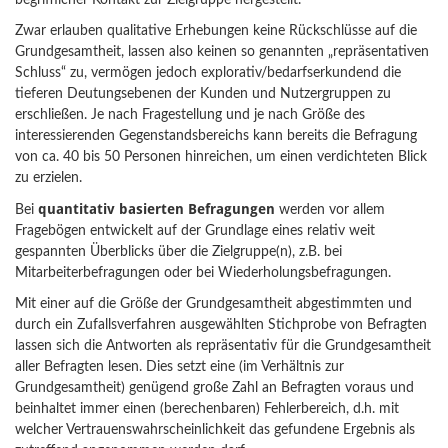
begrifflicher Kontakt zur Zielgruppe hergestellt.
Zwar erlauben qualitative Erhebungen keine Rückschlüsse auf die
Grundgesamtheit, lassen also keinen so genannten „repräsentativen
Schluss“ zu, vermögen jedoch explorativ/bedarfserkundend die
tieferen Deutungsebenen der Kunden und Nutzergruppen zu
erschließen. Je nach Fragestellung und je nach Größe des
interessierenden Gegenstandsbereichs kann bereits die Befragung
von ca. 40 bis 50 Personen hinreichen, um einen verdichteten Blick
zu erzielen.
quantitativ basierten Befragungen
Bei
werden vor allem
Fragebögen entwickelt auf der Grundlage eines relativ weit
gespannten Überblicks über die Zielgruppe(n), z.B. bei
Mitarbeiterbefragungen oder bei Wiederholungsbefragungen.
Mit einer auf die Größe der Grundgesamtheit abgestimmten und
durch ein Zufallsverfahren ausgewählten Stichprobe von Befragten
lassen sich die Antworten als repräsentativ für die Grundgesamtheit
aller Befragten lesen. Dies setzt eine (im Verhältnis zur
Grundgesamtheit) genügend große Zahl an Befragten voraus und
beinhaltet immer einen (berechenbaren) Fehlerbereich, d.h. mit
welcher Vertrauenswahrscheinlichkeit das gefundene Ergebnis als