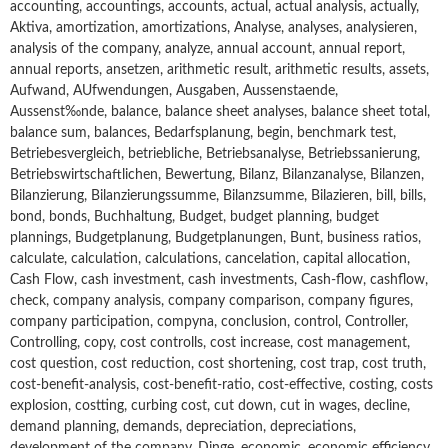
accounting, accountings, accounts, actual, actual analysis, actually,
Aktiva, amortization, amortizations, Analyse, analyses, analysieren,
analysis of the company, analyze, annual account, annual report,
annual reports, ansetzen, arithmetic result, arithmetic results, assets,
Aufwand, AUfwendungen, Ausgaben, Aussenstaende,
Aussenst‰nde, balance, balance sheet analyses, balance sheet total,
balance sum, balances, Bedarfsplanung, begin, benchmark test,
Betriebesvergleich, betriebliche, Betriebsanalyse, Betriebssanierung,
Betriebswirtschaftlichen, Bewertung, Bilanz, Bilanzanalyse, Bilanzen,
Bilanzierung, Bilanzierungssumme, Bilanzsumme, Bilazieren, bill, bills,
bond, bonds, Buchhaltung, Budget, budget planning, budget
plannings, Budgetplanung, Budgetplanungen, Bunt, business ratios,
calculate, calculation, calculations, cancelation, capital allocation,
Cash Flow, cash investment, cash investments, Cash-flow, cashflow,
check, company analysis, company comparison, company figures,
company participation, compyna, conclusion, control, Controller,
Controlling, copy, cost controlls, cost increase, cost management,
cost question, cost reduction, cost shortening, cost trap, cost truth,
cost-benefit-analysis, cost-benefit-ratio, cost-effective, costing, costs
explosion, costting, curbing cost, cut down, cut in wages, decline,
demand planning, demands, depreciation, depreciations,